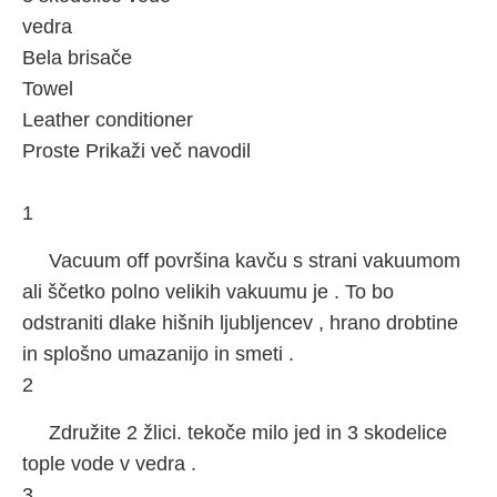
vedra
Bela brisače
Towel
Leather conditioner
Proste Prikaži več navodil
1
Vacuum off površina kavču s strani vakuumom
ali ščetko polno velikih vakuumu je . To bo
odstraniti dlake hišnih ljubljencev , hrano drobtine
in splošno umazanijo in smeti .
2
Združite 2 žlici. tekoče milo jed in 3 skodelice
tople vode v vedra .
3