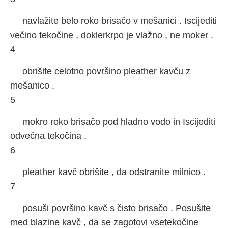
navlažite belo roko brisačo v mešanici . Iscijediti
večino tekočine , doklerkrpo je vlažno , ne moker .
4
obrišite celotno površino pleather kavču z
mešanico .
5
mokro roko brisačo pod hladno vodo in Iscijediti
odvečna tekočina .
6
pleather kavč obrišite , da odstranite milnico .
7
posuši površino kavč s čisto brisačo . Posušite
med blazine kavč , da se zagotovi vsetekočine