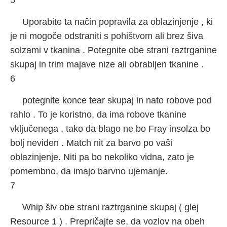
5
Uporabite ta način popravila za oblazinjenje , ki
je ni mogoče odstraniti s pohištvom ali brez šiva
solzami v tkanina . Potegnite obe strani raztrganine
skupaj in trim majave nize ali obrabljen tkanine .
6
potegnite konce tear skupaj in nato robove pod
rahlo . To je koristno, da ima robove tkanine
vključenega , tako da blago ne bo Fray insolza bo
bolj neviden . Match nit za barvo po vaši
oblazinjenje. Niti pa bo nekoliko vidna, zato je
pomembno, da imajo barvno ujemanje.
7
Whip šiv obe strani raztrganine skupaj ( glej
Resource 1 ) . Prepričajte se, da vozlov na obeh