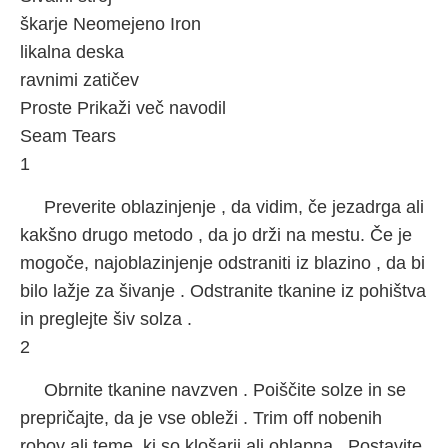
škarje Neomejeno Iron
likalna deska
ravnimi zatičev
Proste Prikaži več navodil
Seam Tears
1
Preverite oblazinjenje , da vidim, če jezadrga ali
kakšno drugo metodo , da jo drži na mestu. Če je
mogoče, najoblazinjenje odstraniti iz blazino , da bi
bilo lažje za šivanje . Odstranite tkanine iz pohištva
in preglejte šiv solza .
2
Obrnite tkanine navzven . Poiščite solze in se
prepričajte, da je vse obleži . Trim off nobenih
robov ali teme, ki so klošarji ali ohlapna . Postavite