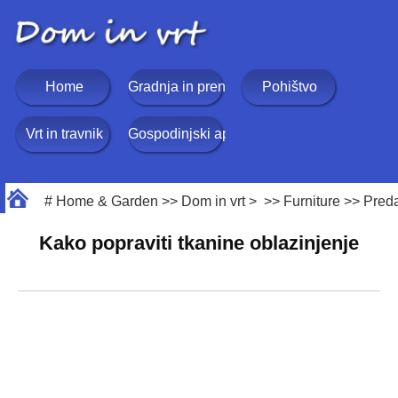
Home
Gradnja in prenova
Pohištvo
Vrt in travnik
Gospodinjski aparati
#
Home & Garden
>>
Dom in vrt
> >>
Furniture
>>
Preda
Kako popraviti tkanine oblazinjenje