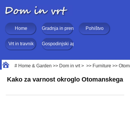
Home
Gradnja in prenova
Pohištvo
Vrt in travnik
Gospodinjski aparati
#
Home & Garden
>>
Dom in vrt
> >>
Furniture
>>
Otom
Kako za varnost okroglo Otomanskega