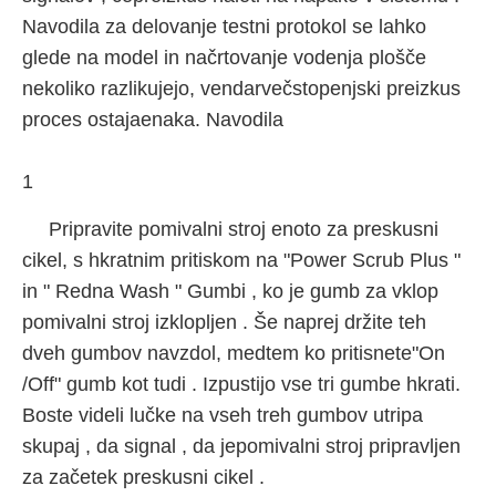
Navodila za delovanje testni protokol se lahko
glede na model in načrtovanje vodenja plošče
nekoliko razlikujejo, vendarvečstopenjski preizkus
proces ostajaenaka. Navodila
1
Pripravite pomivalni stroj enoto za preskusni
cikel, s hkratnim pritiskom na "Power Scrub Plus "
in " Redna Wash " Gumbi , ko je gumb za vklop
pomivalni stroj izklopljen . Še naprej držite teh
dveh gumbov navzdol, medtem ko pritisnete"On
/Off" gumb kot tudi . Izpustijo vse tri gumbe hkrati.
Boste videli lučke na vseh treh gumbov utripa
skupaj , da signal , da jepomivalni stroj pripravljen
za začetek preskusni cikel .