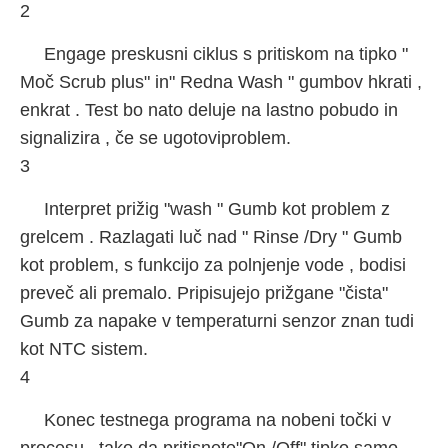
2
Engage preskusni ciklus s pritiskom na tipko "
Moč Scrub plus" in" Redna Wash " gumbov hkrati ,
enkrat . Test bo nato deluje na lastno pobudo in
signalizira , če se ugotoviproblem.
3
Interpret prižig "wash " Gumb kot problem z
grelcem . Razlagati luč nad " Rinse /Dry " Gumb
kot problem, s funkcijo za polnjenje vode , bodisi
preveč ali premalo. Pripisujejo prižgane "čista"
Gumb za napake v temperaturni senzor znan tudi
kot NTC sistem.
4
Konec testnega programa na nobeni točki v