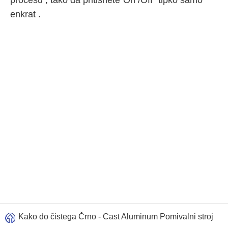
procesu , tako da pritisnete"On /Off" tipko samo
enkrat .
Kako do čistega Črno - Cast Aluminum Pomivalni stroj