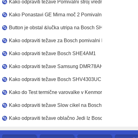
Kako Zamenjaj Trim plošča na Bosch pomivalni stroj
Kako odpraviti težave Pomivalni stroj vrednosti ostankov
Kako Force Cancel &Beg Bosch Pomivalni stroj
Kako Ponastavi GE Mirna moč 2 Pomivalni stroj
Button je obstal &lučka utripa na Bosch SHE44C02UC
Kako odpraviti težave za Bosch pomivalni Model SHU43
Kako odpraviti težave Bosch SHE4AM1
Kako odpraviti težave Samsung DMR78AHS Pomivalni str
Kako odpraviti težave Bosch SHV4303UC
Kako do Test termične varovalke v Kenmore Pomivalni
Kako odpraviti težave Slow cikel na Bosch pomivalni stroj
Kako odpraviti težave oblačno Jedi Iz Bosch pomivalni stro