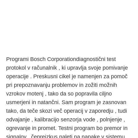
Programi Bosch Corporationdiagnostični test
protokol v računalnik , ki upravlja svoje pomivanje
operacije . Preskusni cikel je namenjen za pomoč
pri prepoznavanju problemov in zožiti možnih
vzrokov motenj , tako da so popravila ciljno
usmerjeni in natančni. Sam program je zasnovan
tako, da teče skozi več operacij v zaporedju , tudi
odvajanje , kalibracijo senzorja vode , polnjenje ,
ogrevanje in promet. Testni program bo premor in
signalov , čepreizkus naleti na napake v sistemu .