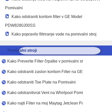
Pomivalni
Kako odstraniti koritom filter v GE Model
PDW8280J00SS
Kako popravilo filtriranje vode na pomivalni stroj
Bosch
Pomivalni stroji
Kako spremeniti tekača na Whirlpool pomivalni stroj
Kako odstraniti zaslon na Whirlpool Estate Pomivalni
Kako Preverite Filter črpalke v pomivalni stroj Whirlpool
Kako odstraniti element v Kenmore Pomivalni
Kako odstraniti zaslon koritom Filter na GE Pomivalni stroj
Kako odstraniti Toe Plate na Pomivalni
Kako odstranitivrat Vent na Whirlpool Pomivalni
Kako najti Filter na moj Maytag Jetclean Pomivalni