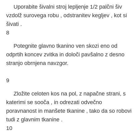
Uporabite šivalni stroj lepljenje 1/2 palčni šiv
vzdolž surovega robu , odstranitev kegljev , kot si
šivati ​​.
8
Potegnite glavno tkanino ven skozi eno od
odprtih koncev zvitka in določi pavšalno z desno
stranjo obrnjena navzgor.
9
Zložite celoten kos na pol, z napačne strani, s
katerimi se sooča , in odrezati odvečno
poravnanost in manšete tkanine , tako da so robovi
tudi z glavnim tkanine .
10