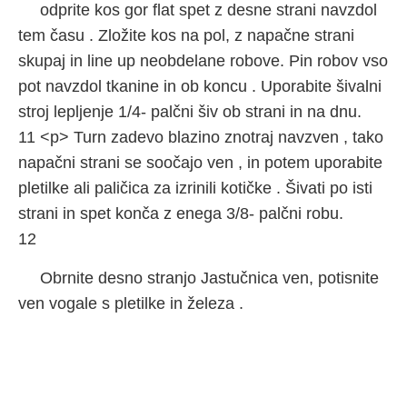
odprite kos gor flat spet z desne strani navzdol
tem času . Zložite kos na pol, z napačne strani
skupaj in line up neobdelane robove. Pin robov vso
pot navzdol tkanine in ob koncu . Uporabite šivalni
stroj lepljenje 1/4- palčni šiv ob strani in na dnu.
11 <​​p> Turn zadevo blazino znotraj navzven , tako
napačni strani se soočajo ven , in potem uporabite
pletilke ali paličica za izrinili kotičke . Šivati ​​po isti
strani in spet konča z enega 3/8- palčni robu.
12
Obrnite desno stranjo Jastučnica ven, potisnite
ven vogale s pletilke in železa .