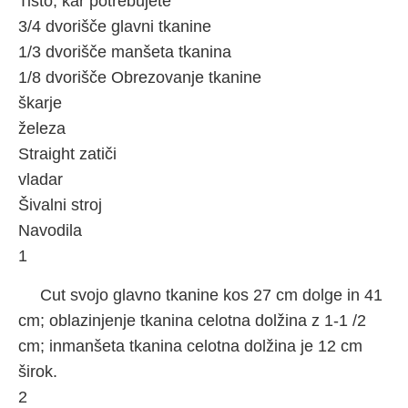
Tisto, kar potrebujete
3/4 dvorišče glavni tkanine
1/3 dvorišče manšeta tkanina
1/8 dvorišče Obrezovanje tkanine
škarje
železa
Straight zatiči
vladar
Šivalni stroj
Navodila
1
Cut svojo glavno tkanine kos 27 cm dolge in 41
cm; oblazinjenje tkanina celotna dolžina z 1-1 /2
cm; inmanšeta tkanina celotna dolžina je 12 cm
širok.
2