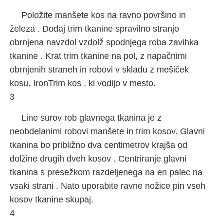
Položite manšete kos na ravno površino in
železa . Dodaj trim tkanine spravilno stranjo
obrnjena navzdol vzdolž spodnjega roba zavihka
tkanine . Krat trim tkanine na pol, z napačnimi
obrnjenih straneh in robovi v skladu z mešiček
kosu. IronTrim kos , ki vodijo v mesto.
3
Line surov rob glavnega tkanina je z
neobdelanimi robovi manšete in trim kosov. Glavni
tkanina bo približno dva centimetrov krajša od
dolžine drugih dveh kosov . Centriranje glavni
tkanina s presežkom razdeljenega na en palec na
vsaki strani . Nato uporabite ravne nožice pin vseh
kosov tkanine skupaj.
4