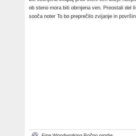
ob steno mora biti obrnjena ven. Preostali del l
sooča noter To bo preprečilo zvijanje in površi
Fine Woodworking Ročno orodje