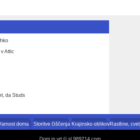
ahko
v Attic
et, da Studs
evanje doma
Varnost doma
Storitve čiščenja
Krajinsko oblikovanje in zunan
Rastline, cvet
Dom in vrt © sl.989214.com