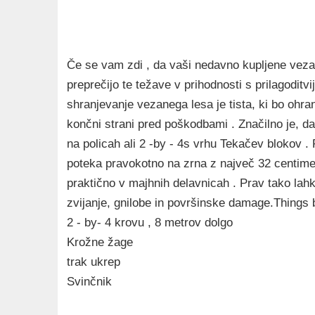
Če se vam zdi , da vaši nedavno kupljene vezane
preprečijo te težave v prihodnosti s prilagoditv
shranjevanje vezanega lesa je tista, ki bo ohrani
končni strani pred poškodbami . Značilno je, da 
na policah ali 2 -by - 4s vrhu Tekačev blokov . Po
poteka pravokotno na zrna z največ 32 centim
praktično v majhnih delavnicah . Prav tako lahk
zvijanje, gnilobe in površinske damage.Things 
2 - by- 4 krovu , 8 metrov dolgo
Krožne žage
trak ukrep
Svinčnik