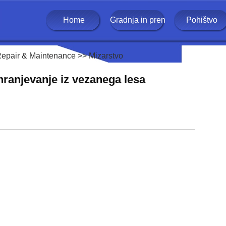
Home
Gradnja in prenova
Pohištvo
epair & Maintenance
>>
Mizarstvo
shranjevanje iz vezanega lesa