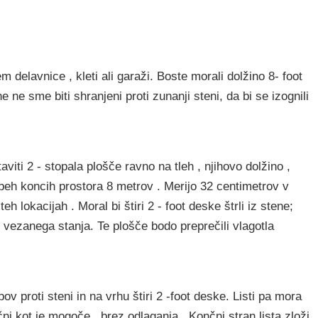
 delavnice , kleti ali garaži. Boste morali dolžino 8- foot
 ne sme biti shranjeni proti zunanji steni, da bi se izognili
taviti 2 - stopala plošče ravno na tleh , njihovo dolžino ,
beh koncih prostora 8 metrov . Merijo 32 centimetrov v
h lokacijah . Moral bi štiri 2 - foot deske štrli iz stene;
vezanega stanja. Te plošče bodo preprečili vlagotla
v proti steni in na vrhu štiri 2 -foot deske. Listi pa mora
ični kot je mogoče , brez odlaganja . Končni stran lista zloži