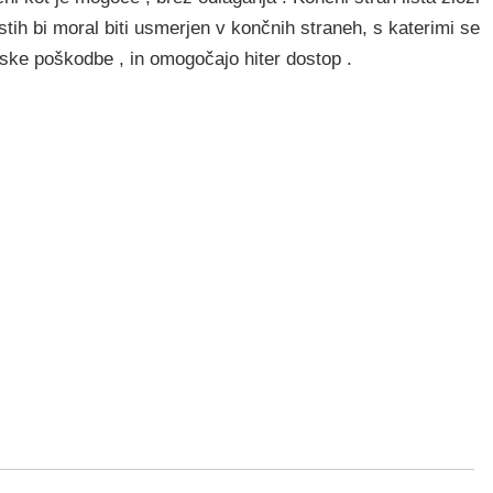
istih bi moral biti usmerjen v končnih straneh, s katerimi se
nske poškodbe , in omogočajo hiter dostop .