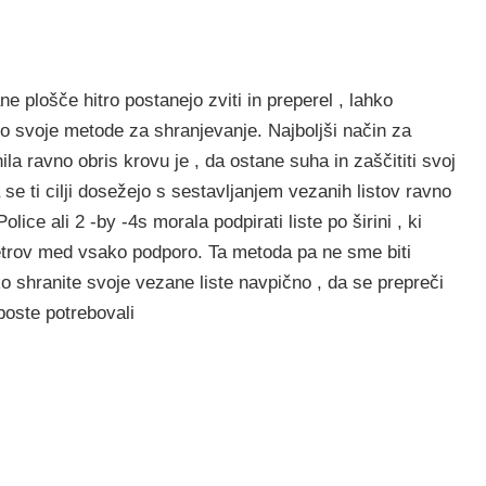
 plošče hitro postanejo zviti in preperel , lahko
ijo svoje metode za shranjevanje. Najboljši način za
la ravno obris krovu je , da ostane suha in zaščititi svoj ​​
se ti cilji dosežejo s sestavljanjem vezanih listov ravno
lice ali 2 -by -4s morala podpirati liste po širini , ki
etrov med vsako podporo. Ta metoda pa ne sme biti
o shranite svoje vezane liste navpično , da se prepreči
boste potrebovali