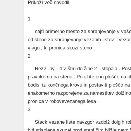
Prikaži več navodil
1
najti primerno mesto za shranjevanje v vašem
od stene za shranjevanje vezanih listov . Vezane
vlago , ki pronica skozi steno .
2
Rez2 -by - 4 v štiri dolžine 2 - stopala . Pos
pravokotno na steno . Položite eno ploščo na o
bodisi iz končnega krovu in postaviti ploščo na te
enakomerno razporejene za namestitev dolžino 
pronica v robovevezanega lesa .
3
Stack vezane liste navzgor vzdolž dolgih robo
biti stisnjena skupaj proti steni čim bližje navp