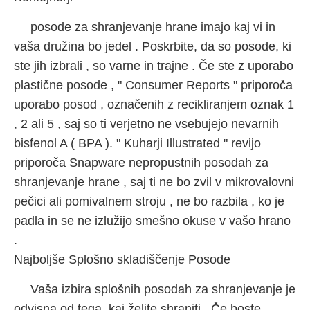
posode za shranjevanje hrane imajo kaj vi in ​​
vaša družina bo jedel . Poskrbite, da so posode, ki
ste jih izbrali , so varne in trajne . Če ste z uporabo
plastične posode , " Consumer Reports " priporoča
uporabo posod , označenih z recikliranjem oznak 1
, 2 ali 5 , saj so ti verjetno ne vsebujejo nevarnih
bisfenol A ( BPA ). " Kuharji Illustrated " revijo
priporoča Snapware nepropustnih posodah za
shranjevanje hrane , saj ti ne bo zvil v mikrovalovni
pečici ali pomivalnem stroju , ne bo razbila , ko je
padla in se ne izlužijo smešno okuse v vašo hrano
.
Najboljše Splošno skladiščenje Posode
Vaša izbira splošnih posodah za shranjevanje je
odvisna od tega, kaj želite shraniti . Če boste