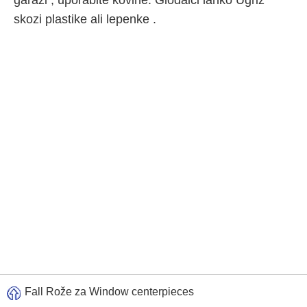
garaži , uporabite kovine. Glodalci lahko Ugriz
skozi plastike ali lepenke .
Fall Rože za Window centerpieces