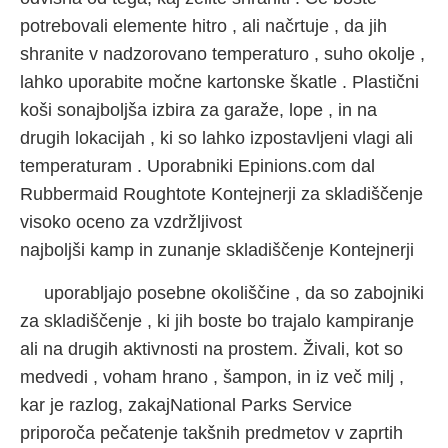
potrebovali elemente hitro , ali načrtuje , da jih
shranite v nadzorovano temperaturo , suho okolje ,
lahko uporabite močne kartonske škatle . Plastični
koši sonajboljša izbira za garaže, lope , in na
drugih lokacijah , ki so lahko izpostavljeni vlagi ali
temperaturam . Uporabniki Epinions.com dal
Rubbermaid Roughtote Kontejnerji za skladiščenje
visoko oceno za vzdržljivost
najboljši kamp in zunanje skladiščenje Kontejnerji
uporabljajo posebne okoliščine , da so zabojniki
za skladiščenje , ki jih boste bo trajalo kampiranje
ali na drugih aktivnosti na prostem. Živali, kot so
medvedi , voham hrano , šampon, in iz več milj ,
kar je razlog, zakajNational Parks Service
priporoča pečatenje takšnih predmetov v zaprtih