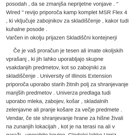
posodah , da se zmanjša neprijetne vonjave . "
Wired " revijo priporoča kamp komplet MSR Flex 4
, ki vključuje zabojnikov za skladiščenje , kakor tudi
kuhalne posode .
Varčen in okolju prijazen Skladiščni kontejnerji
Če je vaš proračun je tesen ali imate okoljskih
vprašanj , ki jih lahko uporabljajo skupne
vsakdanjih predmetov, kot so zabojniki za
skladiščenje . University of Illinois Extension
priporoča uporabo starih žitnih polj za shranjevanje
manjših predmetov . Univerza predlaga tudi
uporabo mleka, zabojev, košar , skladalnih
zelenjavne ali pranje košare za večje predmete .
Vendar, če ste shranjevanje hrane za hišne živali
na zunanjih lokacijah , kot je na terasi na ali v