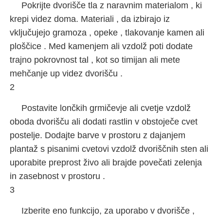
Pokrijte dvorišče tla z naravnim materialom , ki
krepi videz doma. Materiali , da izbirajo iz
vključujejo gramoza , opeke , tlakovanje kamen ali
ploščice . Med kamenjem ali vzdolž poti dodate
trajno pokrovnost tal , kot so timijan ali mete
mehčanje up videz dvorišču .
2
Postavite lončkih grmičevje ali cvetje vzdolž
oboda dvorišču ali dodati rastlin v obstoječe cvet
postelje. Dodajte barve v prostoru z dajanjem
plantaž s pisanimi cvetovi vzdolž dvoriščnih sten ali
uporabite preprost živo ali brajde povečati zelenja
in zasebnost v prostoru .
3
Izberite eno funkcijo, za uporabo v dvorišče ,