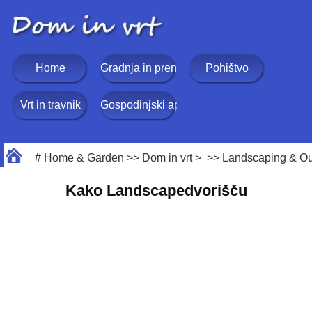
Home
Gradnja in prenova
Pohištvo
Vrt in travnik
Gospodinjski aparati
#
Home & Garden
>>
Dom in vrt
> >>
Landscaping & Ou
Kako Landscapedvorišču