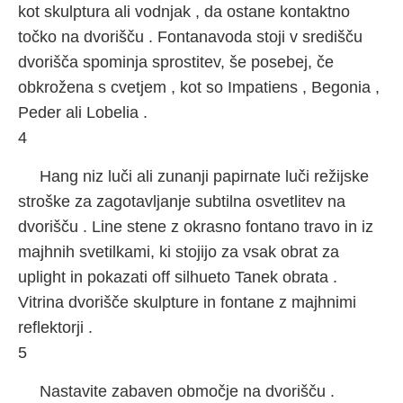
kot skulptura ali vodnjak , da ostane kontaktno
točko na dvorišču . Fontanavoda stoji v središču
dvorišča spominja sprostitev, še posebej, če
obkrožena s cvetjem , kot so Impatiens , Begonia ,
Peder ali Lobelia .
4
Hang niz luči ali zunanji papirnate luči režijske
stroške za zagotavljanje subtilna osvetlitev na
dvorišču . Line stene z okrasno fontano travo in iz
majhnih svetilkami, ki stojijo za vsak obrat za
uplight in pokazati off silhueto Tanek obrata .
Vitrina dvorišče skulpture in fontane z majhnimi
reflektorji .
5
Nastavite zabaven območje na dvorišču .