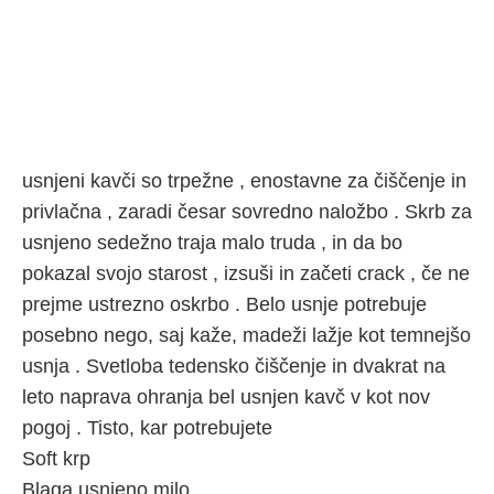
usnjeni kavči so trpežne , enostavne za čiščenje in
privlačna , zaradi česar sovredno naložbo . Skrb za
usnjeno sedežno traja malo truda , in da bo
pokazal svojo starost , izsuši in začeti crack , če ne
prejme ustrezno oskrbo . Belo usnje potrebuje
posebno nego, saj kaže, madeži lažje kot temnejšo
usnja . Svetloba tedensko čiščenje in dvakrat na
leto naprava ohranja bel usnjen kavč v kot nov
pogoj . Tisto, kar potrebujete
Soft krp
Blaga usnjeno milo