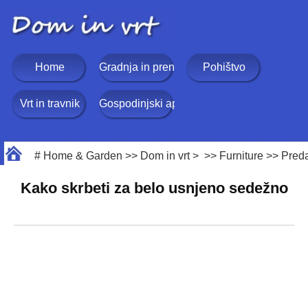
Home
Gradnja in prenova
Pohištvo
Vrt in travnik
Gospodinjski aparati
#
Home & Garden
>>
Dom in vrt
> >>
Furniture
>>
Preda
Kako skrbeti za belo usnjeno sedežno