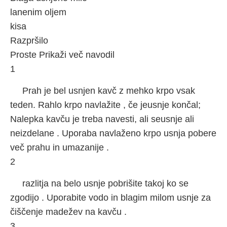
lanenim oljem
kisa
Razpršilo
Proste Prikaži več navodil
1
Prah je bel usnjen kavč z mehko krpo vsak
teden. Rahlo krpo navlažite , če jeusnje končal;
Nalepka kavču je treba navesti, ali seusnje ali
neizdelane . Uporaba navlaženo krpo usnja pobere
več prahu in umazanije .
2
razlitja na belo usnje pobrišite takoj ko se
zgodijo . Uporabite vodo in blagim milom usnje za
čiščenje madežev na kavču .
3